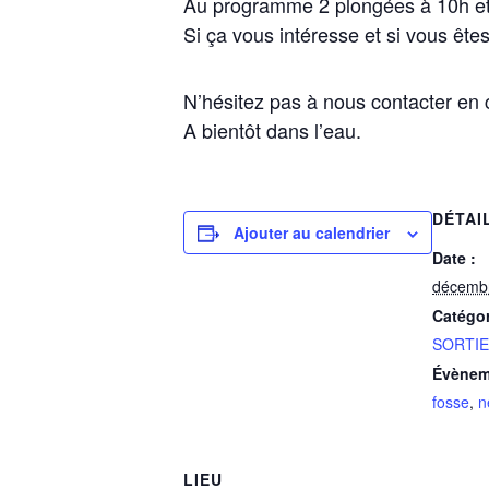
Au programme 2 plongées à 10h et à
Si ça vous intéresse et si vous ête
N’hésitez pas à nous contacter en c
A bientôt dans l’eau.
DÉTAI
Ajouter au calendrier
Date :
décembr
Catégo
SORTIE
Évènem
fosse
,
n
LIEU