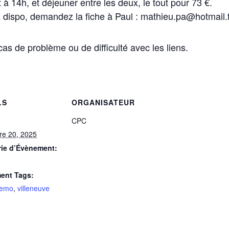
 14h, et déjeuner entre les deux, le tout pour 73 €.
s dispo, demandez la fiche à Paul : mathieu.pa@hotmail.f
as de problème ou de difficulté avec les liens.
LS
ORGANISATEUR
CPC
e 20, 2025
rie d’Évènement:
ent Tags:
emo
,
villeneuve