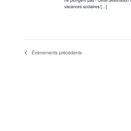
ne plongent pas ! Cette destination
vacances scolaires […]
Évènements
précédents