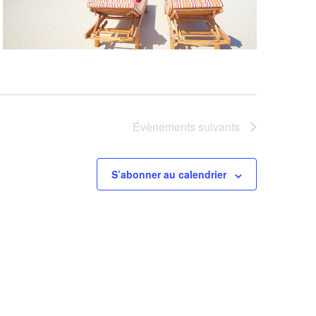
Évènements
suivants
S’abonner au calendrier