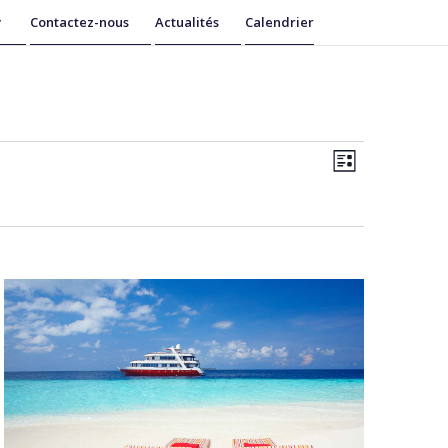
Contactez-nous
Actualités
Calendrier
Navigatio
Navigatio
de
Liste
par
vues
consultati
Évènemen