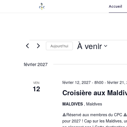
Accueil
Évènements
À venir
Aujourd’hui
Sélectionnez
une
février 2027
date.
février 12, 2027 - 8h00
-
février 21
VEN
12
Croisière aux Maldi
MALDIVES
, Maldives
🔺Réservé aux membres du CPC 🔺 Du
pour 2027 ! Cap sur les Maldives, 